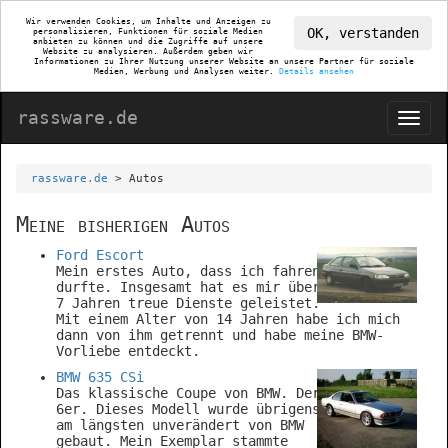
Wir verwenden Cookies, um Inhalte und Anzeigen zu
OK, verstanden
personalisieren, Funktionen für soziale Medien
anbieten zu können und die Zugriffe auf unsere
Website zu analysieren. Außerdem geben wir
Informationen zu Ihrer Nutzung unserer Website an unsere Partner für soziale
Medien, Werbung und Analysen weiter.
Details ansehen
rassware.de
rassware.de
> Autos
Meine bisherigen Autos
Ford Escort
Mein erstes Auto, dass ich fahren
durfte. Insgesamt hat es mir über
7 Jahren treue Dienste geleistet.
Mit einem Alter von 14 Jahren habe ich mich
dann von ihm getrennt und habe meine BMW-
Vorliebe entdeckt.
BMW 635 CSi
Das klassische Coupe von BMW. Der
6er. Dieses Modell wurde übrigens
am längsten unverändert von BMW
gebaut. Mein Exemplar stammte