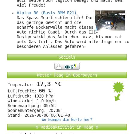
auch heute noch täglich bewegt und macht sehr
viel Freude!
Alpina B6 (Basis BMW E21)
Das Spass-Mobil schlechthin! Durch
das geringe Gewicht und die
scharfe Nockenwelle macht dieses
Auto richtig Gaudi. Durch das E21-
Design wirkt das Auto eher brav, bis man mal
aufs Gas tritt. Das Auto wird allerdings nur zu
besonderen Anlässen gefahren.
Socials
Wetter Haag in Oberbayern
17,3 °C
Temperatur:
60 %
Luftfeuchte:
Luftdruck: 1020 hPa
Windstärke: 1,0 km/h
Sonnenaufgang: 05:55
Sonnenuntergang: 20:38
Stand: 2026-08-08 06:01:40
Wo kommen die Werte her?
☢ Radioaktivität in Haag ☢