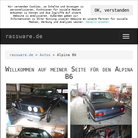
Wir verwenden Cookies, um Inhalte und Anzeigen zu
OK, verstanden
personalisieren, Funktionen für soziale Medien
anbieten zu können und die Zugriffe auf unsere
Website zu analysieren. Außerdem geben wir
Informationen zu Ihrer Nutzung unserer Website an unsere Partner für soziale
Medien, Werbung und Analysen weiter.
Details ansehen
rassware.de
rassware.de
>
Autos
> Alpina B6
Willkommen auf meiner Seite für den Alpina
B6