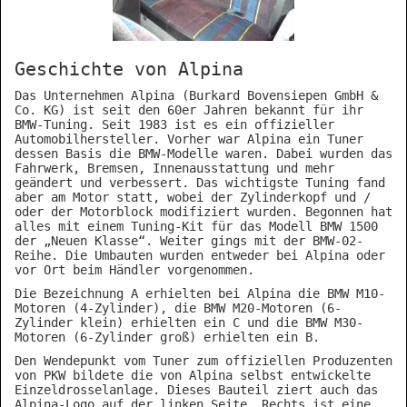
Geschichte von Alpina
Das Unternehmen Alpina (Burkard Bovensiepen GmbH &
Co. KG) ist seit den 60er Jahren bekannt für ihr
BMW-Tuning. Seit 1983 ist es ein offizieller
Automobilhersteller. Vorher war Alpina ein Tuner
dessen Basis die BMW-Modelle waren. Dabei wurden das
Fahrwerk, Bremsen, Innenausstattung und mehr
geändert und verbessert. Das wichtigste Tuning fand
aber am Motor statt, wobei der Zylinderkopf und /
oder der Motorblock modifiziert wurden. Begonnen hat
alles mit einem Tuning-Kit für das Modell BMW 1500
der „Neuen Klasse“. Weiter gings mit der BMW-02-
Reihe. Die Umbauten wurden entweder bei Alpina oder
vor Ort beim Händler vorgenommen.
Die Bezeichnung A erhielten bei Alpina die BMW M10-
Motoren (4-Zylinder), die BMW M20-Motoren (6-
Zylinder klein) erhielten ein C und die BMW M30-
Motoren (6-Zylinder groß) erhielten ein B.
Den Wendepunkt vom Tuner zum offiziellen Produzenten
von PKW bildete die von Alpina selbst entwickelte
Einzeldrosselanlage. Dieses Bauteil ziert auch das
Alpina-Logo auf der linken Seite. Rechts ist eine