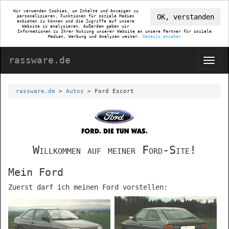
Wir verwenden Cookies, um Inhalte und Anzeigen zu
OK, verstanden
personalisieren, Funktionen für soziale Medien
anbieten zu können und die Zugriffe auf unsere
Website zu analysieren. Außerdem geben wir
Informationen zu Ihrer Nutzung unserer Website an unsere Partner für soziale
Medien, Werbung und Analysen weiter.
Details ansehen
rassware.de
rassware.de
>
Autos
> Ford Escort
Willkommen auf meiner Ford-Site!
Mein Ford
Zuerst darf ich meinen Ford vorstellen: