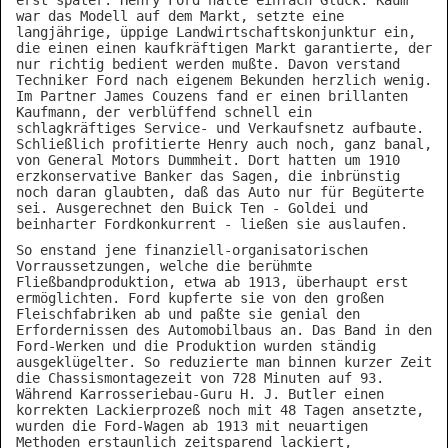
erst später. Henry Ford hatte einfach Glück. Kaum
war das Modell auf dem Markt, setzte eine
langjährige, üppige Landwirtschaftskonjunktur ein,
die einen einen kaufkräftigen Markt garantierte, der
nur richtig bedient werden mußte. Davon verstand
Techniker Ford nach eigenem Bekunden herzlich wenig.
Im Partner James Couzens fand er einen brillanten
Kaufmann, der verblüffend schnell ein
schlagkräftiges Service- und Verkaufsnetz aufbaute.
Schließlich profitierte Henry auch noch, ganz banal,
von General Motors Dummheit. Dort hatten um 1910
erzkonservative Banker das Sagen, die inbrünstig
noch daran glaubten, daß das Auto nur für Begüterte
sei. Ausgerechnet den Buick Ten - Goldei und
beinharter Fordkonkurrent - ließen sie auslaufen.
So enstand jene finanziell-organisatorischen
Vorraussetzungen, welche die berühmte
Fließbandproduktion, etwa ab 1913, überhaupt erst
ermöglichten. Ford kupferte sie von den großen
Fleischfabriken ab und paßte sie genial den
Erfordernissen des Automobilbaus an. Das Band in den
Ford-Werken und die Produktion wurden ständig
ausgeklügelter. So reduzierte man binnen kurzer Zeit
die Chassismontagezeit von 728 Minuten auf 93.
Während Karrosseriebau-Guru H. J. Butler einen
korrekten Lackierprozeß noch mit 48 Tagen ansetzte,
wurden die Ford-Wagen ab 1913 mit neuartigen
Methoden erstaunlich zeitsparend lackiert,