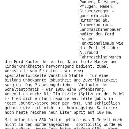
Pumpen, Dreschen,
Pflügen, Mähen,
Stromerzeugen -
ganz einfach:
Hinterrad ab,
Riemenrad ran.
Landmaschinenbauer
haßten den Ford
´schen
Funktionalismus wie
die Pest. Mit der
Allround-
Fahrmaschine waren
die Ford-Käufer der ersten Jahre trotz Macken und
Kinderkrankheiten hervorragend bedient, zumal
Werkstoffe vom Feinsten - wie etwa
spezialentwickelte Vanatium-Stähle - für eine
bislang unbekannte Robustheit und Zuverlässigkeit
sorgten. Das Planetengetriebe - Vorläufer der
Schaltautomatik - war 1908 eine Offenbarung.
Wesentlich auch: Die Tin Lizzie (Spitzname des Model
T) ließ sich einfach reparieren. Teile gab´s in
jedem Country-Store oder per Post, und schließlich
gebärte sie sich nicht als hemmungslose Säuferin:
noch heute reichen neun Liter Sprit auf 100 km.
Mit anfänglich 850 Dollar gehörte das T-Modell noch
nicht zu den Sonderangeboten - spottbillig wurde es