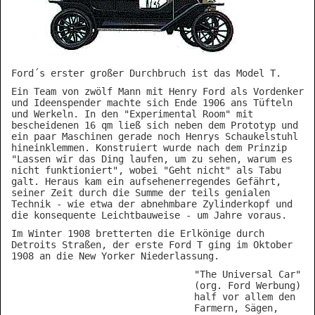
Ford´s erster großer Durchbruch ist das Model T.
Ein Team von zwölf Mann mit Henry Ford als Vordenker
und Ideenspender machte sich Ende 1906 ans Tüfteln
und Werkeln. In den "Experimental Room" mit
bescheidenen 16 qm ließ sich neben dem Prototyp und
ein paar Maschinen gerade noch Henrys Schaukelstuhl
hineinklemmen. Konstruiert wurde nach dem Prinzip
"Lassen wir das Ding laufen, um zu sehen, warum es
nicht funktioniert", wobei "Geht nicht" als Tabu
galt. Heraus kam ein aufsehenerregendes Gefährt,
seiner Zeit durch die Summe der teils genialen
Technik - wie etwa der abnehmbare Zylinderkopf und
die konsequente Leichtbauweise - um Jahre voraus.
Im Winter 1908 bretterten die Erlkönige durch
Detroits Straßen, der erste Ford T ging im Oktober
1908 an die New Yorker Niederlassung.
"The Universal Car"
(org. Ford Werbung)
half vor allem den
Farmern, Sägen,