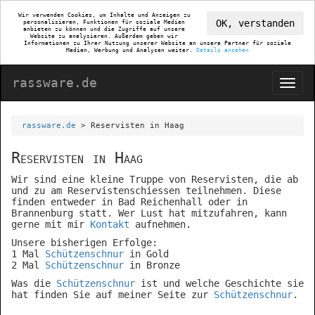
Wir verwenden Cookies, um Inhalte und Anzeigen zu
OK, verstanden
personalisieren, Funktionen für soziale Medien
anbieten zu können und die Zugriffe auf unsere
Website zu analysieren. Außerdem geben wir
Informationen zu Ihrer Nutzung unserer Website an unsere Partner für soziale
Medien, Werbung und Analysen weiter.
Details ansehen
rassware.de
rassware.de
> Reservisten in Haag
Reservisten in Haag
Wir sind eine kleine Truppe von Reservisten, die ab
und zu am Reservistenschiessen teilnehmen. Diese
finden entweder in Bad Reichenhall oder in
Brannenburg statt. Wer Lust hat mitzufahren, kann
gerne mit mir
Kontakt
aufnehmen.
Unsere bisherigen Erfolge:
1 Mal
Schützenschnur
in Gold
2 Mal
Schützenschnur
in Bronze
Was die
Schützenschnur
ist und welche Geschichte sie
hat finden Sie auf meiner Seite zur
Schützenschnur
.