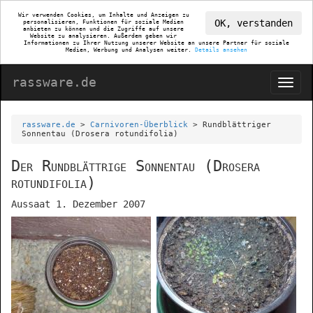
Wir verwenden Cookies, um Inhalte und Anzeigen zu
OK, verstanden
personalisieren, Funktionen für soziale Medien
anbieten zu können und die Zugriffe auf unsere
Website zu analysieren. Außerdem geben wir
Informationen zu Ihrer Nutzung unserer Website an unsere Partner für soziale
Medien, Werbung und Analysen weiter.
Details ansehen
rassware.de
rassware.de
>
Carnivoren-Überblick
> Rundblättriger
Sonnentau (Drosera rotundifolia)
Der Rundblättrige Sonnentau (Drosera
rotundifolia)
Aussaat 1. Dezember 2007