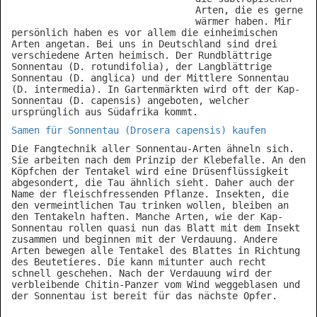
Arten, die es gerne
wärmer haben. Mir
persönlich haben es vor allem die einheimischen
Arten angetan. Bei uns in Deutschland sind drei
verschiedene Arten heimisch. Der Rundblättrige
Sonnentau (D. rotundifolia), der Langblättrige
Sonnentau (D. anglica) und der Mittlere Sonnentau
(D. intermedia). In Gartenmärkten wird oft der Kap-
Sonnentau (D. capensis) angeboten, welcher
ursprünglich aus Südafrika kommt.
Samen für Sonnentau (Drosera capensis) kaufen
Die Fangtechnik aller Sonnentau-Arten ähneln sich.
Sie arbeiten nach dem Prinzip der Klebefalle. An den
Köpfchen der Tentakel wird eine Drüsenflüssigkeit
abgesondert, die Tau ähnlich sieht. Daher auch der
Name der fleischfressenden Pflanze. Insekten, die
den vermeintlichen Tau trinken wollen, bleiben an
den Tentakeln haften. Manche Arten, wie der Kap-
Sonnentau rollen quasi nun das Blatt mit dem Insekt
zusammen und beginnen mit der Verdauung. Andere
Arten bewegen alle Tentakel des Blattes in Richtung
des Beutetieres. Die kann mitunter auch recht
schnell geschehen. Nach der Verdauung wird der
verbleibende Chitin-Panzer vom Wind weggeblasen und
der Sonnentau ist bereit für das nächste Opfer.